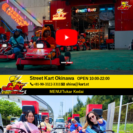
Street Kart Okinawa
OPEN 10:00-22:00
📞+81-90-3322-3311
📧
shina@kart.st
MENU/Tukar Kedai
UTAMA
Tentang
Spesifikasi
Harga
Akses
Suara
Soalan Lazim