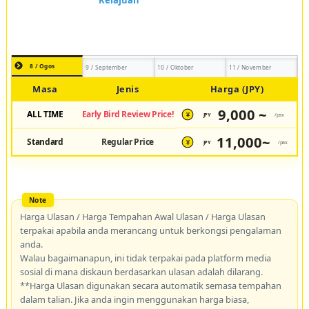
8 / Ogos
9 / September
10 / Oktober
11 / November
Masa
Jenis
Harga (JPY)
9,000 ~
ALL TIME
Early Bird Review Price!
JPY
/pax
¥
11,000~
Standard
Regular Price
JPY
/pax
¥
Harga Ulasan / Harga Tempahan Awal Ulasan / Harga Ulasan
terpakai apabila anda merancang untuk berkongsi pengalaman
anda.
Walau bagaimanapun, ini tidak terpakai pada platform media
sosial di mana diskaun berdasarkan ulasan adalah dilarang.
**Harga Ulasan digunakan secara automatik semasa tempahan
dalam talian. Jika anda ingin menggunakan harga biasa,