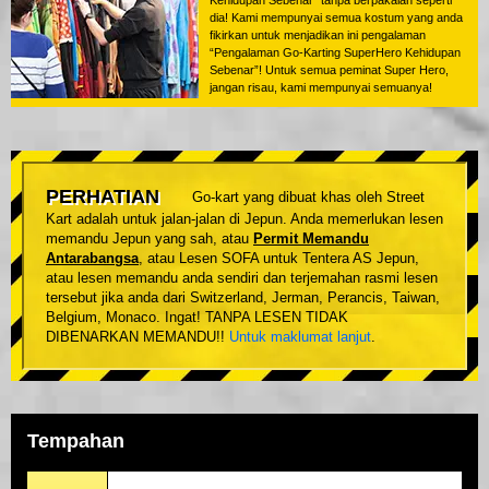
Kehidupan Sebenar” tanpa berpakaian seperti
dia! Kami mempunyai semua kostum yang anda
fikirkan untuk menjadikan ini pengalaman
“Pengalaman Go-Karting SuperHero Kehidupan
Sebenar”! Untuk semua peminat Super Hero,
jangan risau, kami mempunyai semuanya!
PERHATIAN
Go-kart yang dibuat khas oleh Street
Kart adalah untuk jalan-jalan di Jepun. Anda memerlukan lesen
memandu Jepun yang sah, atau
Permit Memandu
Antarabangsa
, atau Lesen SOFA untuk Tentera AS Jepun,
atau lesen memandu anda sendiri dan terjemahan rasmi lesen
tersebut jika anda dari Switzerland, Jerman, Perancis, Taiwan,
Belgium, Monaco. Ingat! TANPA LESEN TIDAK
DIBENARKAN MEMANDU!!
Untuk maklumat lanjut
.
Tempahan