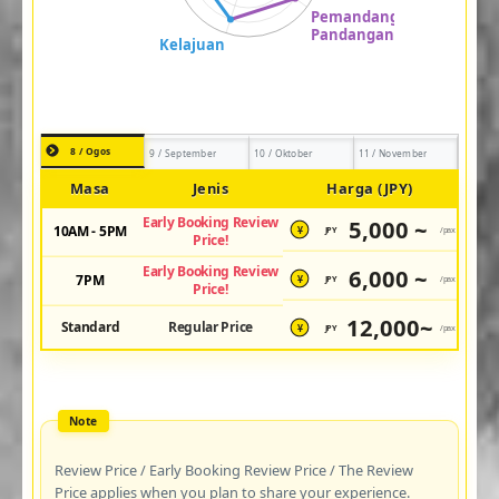
8 / Ogos
9 / September
10 / Oktober
11 / November
Masa
Jenis
Harga (JPY)
Early Booking Review
5,000 ~
10AM - 5PM
JPY
/pax
¥
Price!
Early Booking Review
6,000 ~
7PM
JPY
/pax
¥
Price!
12,000~
Standard
Regular Price
JPY
/pax
¥
Review Price / Early Booking Review Price / The Review
Price applies when you plan to share your experience.