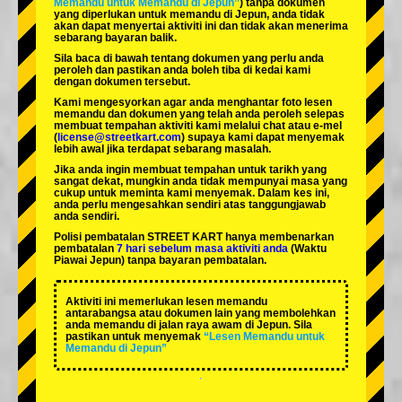
Memandu untuk Memandu di Jepun”
) tanpa dokumen
yang diperlukan untuk memandu di Jepun, anda tidak
akan dapat menyertai aktiviti ini dan tidak akan menerima
sebarang bayaran balik.
Sila baca di bawah tentang dokumen yang perlu anda
peroleh dan pastikan anda boleh tiba di kedai kami
dengan dokumen tersebut.
Kami mengesyorkan agar anda menghantar foto lesen
memandu dan dokumen yang telah anda peroleh selepas
membuat tempahan aktiviti kami melalui chat atau e-mel
(
license@streetkart.com
) supaya kami dapat menyemak
lebih awal jika terdapat sebarang masalah.
Jika anda ingin membuat tempahan untuk tarikh yang
sangat dekat, mungkin anda tidak mempunyai masa yang
cukup untuk meminta kami menyemak. Dalam kes ini,
anda perlu mengesahkan sendiri atas tanggungjawab
anda sendiri.
Polisi pembatalan STREET KART hanya membenarkan
pembatalan
7 hari sebelum masa aktiviti anda
(Waktu
Piawai Jepun) tanpa bayaran pembatalan.
Aktiviti ini memerlukan lesen memandu
antarabangsa atau dokumen lain yang membolehkan
anda memandu di jalan raya awam di Jepun. Sila
pastikan untuk menyemak
“Lesen Memandu untuk
Memandu di Jepun”