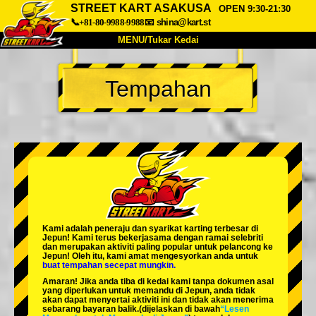
STREET KART ASAKUSA
OPEN 9:30-21:30
📞+81-80-9988-9988
📧
shina@kart.st
MENU/Tukar Kedai
UTAMA
Tempahan
Tentang
Spesifikasi
Harga
Akses
Suara
Soalan Lazim
Syarikat
Tempahan
Tukar Kedai
Tokyo Shinagawa
Tokyo Akihabara#1
Tokyo Akihabara#2
Tokyo Shibuya
Kami adalah
peneraju
dan
syarikat karting terbesar
di
Tokyo Shibuya Annex
Tokyo Bay
Jepun! Kami terus bekerjasama dengan
ramai selebriti
dan merupakan
aktiviti paling popular
untuk pelancong ke
Jepun! Oleh itu, kami amat mengesyorkan anda untuk
Tokyo Asakusa
Osaka
buat tempahan secepat mungkin.
Amaran! Jika anda tiba di kedai kami tanpa dokumen asal
Okinawa
yang diperlukan untuk memandu di Jepun, anda tidak
akan dapat menyertai aktiviti ini dan tidak akan menerima
sebarang bayaran balik.
(dijelaskan di bawah
“Lesen