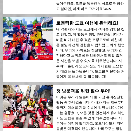
들어주었죠. 도쿄를 독특한 방식으로 탐험하
고 싶다면, 이게 바로 그거예요! 🚗🔥
로맨틱한 도쿄 여행에 완벽해요!
내 약혼자와 저는 도쿄에서 색다른 경험을 찾
고 있었고, 이 활동은 정말 완벽했습니다! 가
벼운 비가 내린 후 젖은 포장도로에 비친 네
온 불빛이 전체 경험을 마법처럼 느끼게 했습
니다. 우리의 가이드는 친절했고, 우리가 안
전하다고 느끼도록 배려하면서도 정말 즐거
운 시간을 보낼 수 있도록 해주었습니다. 시
부야의 혼란과 오모테산도의 세련된 고요함
의 대조는 놀라웠습니다. 도쿄를 방문하는 커
플에게 꼭 해봐야 할 활동입니다!
첫 방문객을 위한 필수 투어!
이것은 우리가 일본에서 한 가장 흥미진진한
활동 중 하나였습니다! 아내와 저는 처음부터
끝까지 미소를 지을 수밖에 없었습니다. 가이
드는 훌륭했고, 모든 것을 안전하게 유지하면
서도 모험을 즐길 수 있게 해주었습니다. 시
부야는 여전히 활기차고, 오모테산도의 저녁
불빛은 매혹적이었습니다. 하라주쿠는 정말