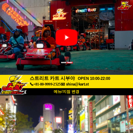
스트리트 카트 시부야
OPEN 10:00-22:00
📞+81-80-9999-2525
📧
shina@kart.st
메뉴/지점 변경
최상단
소개
사양
가격
접근성
고객 리뷰
자주 묻는 질문