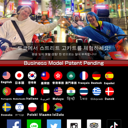
회사 정보
예약
지점 변경
도쿄 시나가와 #1
도쿄 아키하바라#1
도쿄 아키하바라#2
도쿄 시부야
도쿄 시부야 애넥스
도쿄 베이
도쿄에서 스트리트 고카트를 체험하세요!
도쿄 아사쿠사
오사카
평생 잊지 못할 경험! 한 번으로는 절대 부족합니다!
오키나와