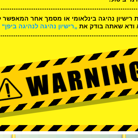
ת רישיון נהיגה בינלאומי או מסמך אחר המאפשר ל
א ודא שאתה בודק את
„רישיון נהיגה לנהיגה ביפן“