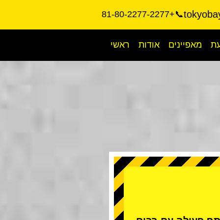
tokyoba
📞+81-80-2277-2277
עת
מאפיינים
אודות
ראשי