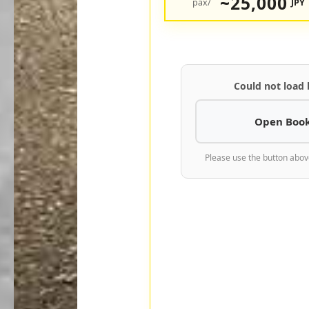
25,000~
/pax
JPY
Could not load
Open Book
Please use the button abov