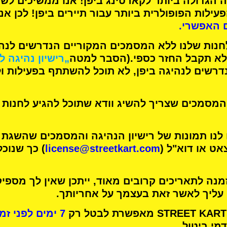
 הגדולה ביותר לקארטינג
ביפן! אנו ממשיכים לש
עילות הפופולרית ביותר
עבור תיירים ביפן! לכן אנ
 האפשרי.
חנות שלנו ללא המסמכים המקוריים הנדרשים לנהיג
א תקבל החזר כספי.
(הסבר למטה
„רישיון נהיגה ל
רשים לנהיגה ביפן, לא תוכל להשתתף בפעילות ו
מסמכים שצריך להשיג וודא שתוכל להגיע לחנות 
 לנו תמונות של רישיון הנהיגה והמסמכים שהשגת
אט או דוא"ל (
license@streetkart.com
) כך שנוכ
נה לתאריכים קרובים מאוד, ייתכן שאין לך מספיק
 עליך לאשר זאת בעצמך על אחריותך.
7 ימים לפני זמן הפעילות שלך
מי ביטול.