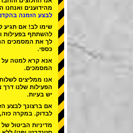
אנו
החלוצים
ו
החברה
מהידוענים
ואנחנו
הפ
לבצע הזמנה בהקדם
שימו לב! אם תגיע ל
להשתתף בפעילות ול
לך את המסמכים הנד
כספי.
אנא קרא למטה על ה
המסמכים.
אנו ממליצים לשלוח
הפעילות שלנו דרך צ
יש בעיות.
אם ברצונך לבצע הזמ
לבדוק. במקרה כזה,
מדיניות הביטול של STREET KART מאפשרת לבטל רק
סטנדרטי יפני) ללא ד