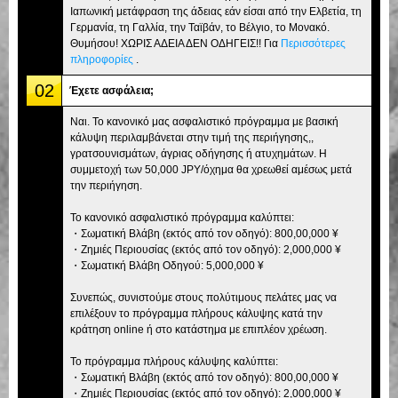
Ιαπωνική μετάφραση της άδειας εάν είσαι από την Ελβετία, τη
Γερμανία, τη Γαλλία, την Ταϊβάν, το Βέλγιο, το Μονακό.
Θυμήσου! ΧΩΡΙΣ ΑΔΕΙΑ ΔΕΝ ΟΔΗΓΕΙΣ!! Για
Περισσότερες
πληροφορίες
.
02
Έχετε ασφάλεια;
Ναι. Το κανονικό μας ασφαλιστικό πρόγραμμα με βασική
κάλυψη περιλαμβάνεται στην τιμή της περιήγησης,,
γρατσουνισμάτων, άγριας οδήγησης ή ατυχημάτων. Η
συμμετοχή των 50,000 JPY/όχημα θα χρεωθεί αμέσως μετά
την περιήγηση.
Το κανονικό ασφαλιστικό πρόγραμμα καλύπτει:
・Σωματική Βλάβη (εκτός από τον οδηγό): 800,00,000 ¥
・Ζημιές Περιουσίας (εκτός από τον οδηγό): 2,000,000 ¥
・Σωματική Βλάβη Οδηγού: 5,000,000 ¥
Συνεπώς, συνιστούμε στους πολύτιμους πελάτες μας να
επιλέξουν το πρόγραμμα πλήρους κάλυψης κατά την
κράτηση online ή στο κατάστημα με επιπλέον χρέωση.
Το πρόγραμμα πλήρους κάλυψης καλύπτει:
・Σωματική Βλάβη (εκτός από τον οδηγό): 800,00,000 ¥
・Ζημιές Περιουσίας (εκτός από τον οδηγό): 2,000,000 ¥