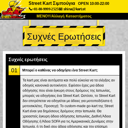
Street Kart Σιμπούγια
OPEN 10:00-22:00
📞+81-80-9999-2525
📧
shina@kart.st
ΜΕΝΟΥ/Αλλαγή Καταστήματος
ΚΥΡΙΩΣ
Συχνές Ερωτήσεις
Σχετικά
Προδιαγραφές
Τιμές
Πρόσβαση
Αναφορές
Συχνές Ερωτήσεις
Εταιρεία
Κράτηση
Συχνές ερωτήσεις
Αλλαγή Καταστήματος
01
Μπορεί ο καθένας να οδηγήσει ένα Street Kart;
Τόκιο Σινάγαουα #1
Τόκιο Ακίχαμπαρα #1
Τα kart μας είναι αυτόματα και πολύ εύκολα να τα ελέγξεις αν
οδηγείς κανονικά αυτοκίνητο. Εφόσον έχεις μια άδεια
Τόκιο Ακίχαμπαρα #2
Τόκιο Σιμπούγια
οδήγησης που είναι έγκυρη στους δρόμους της Ιαπωνίας,
Τόκιο Σιμπούγια Annex
Τόκιο Κόλπος
μπορείς να οδηγήσεις ένα Street Kart. Ωστόσο, το Street Kart
δεν επιτρέπεται να οδηγείται με άδειες για μοτοποδήλατα ή
Τόκιο Ασακούσα
Οσάκα
μοτοσικλέτες. Προσοχή: Το custom-made go-kart της Street
Kart είναι για δημόσιους δρόμους στην Ιαπωνία. Θα
Οκινάουα
χρειαστείς έγκυρη άδεια οδήγησης Ιαπωνίας, Διεθνή Άδεια
Οδήγησης ή Άδεια SOFA για τις Αμερικανικές Δυνάμεις στην
Ιαπωνία, ή τη δική σου άδεια οδήγησης και την επίσημη