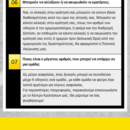
06
Μπορούν να αλλάξουν ή να ακυρωθούν οι κρατήσεις;
Ναι, οι αλλαγές στην κράτησή σας μπορούν να γίνουν βάσει
διαθεσιμότητας κατά την ώρα της αίτησής σας. Μπορείτε να
κάνετε αλλαγές στην κράτησή σας, όπως τον αριθμό των
οδηγών ή την ημερομηνία/ώρα, ή ακόμα και την διαδρομή.
Ωστόσο, αν επιθυμείτε να κάνετε αλλαγές ή να ακυρώσετε την
κράτησή σας εντός 6 ημερών πριν (Ιαπωνική Ώρα) από την
ημερομηνία της δραστηριότητας, θα εφαρμοστεί η Πολιτική
Ακύρωσης μας.
Ποιος είναι ο μέγιστος αριθμός που μπορεί να υπάρχει σε
07
μια ομάδα;
Ως μέτρο ασφαλείας, ένας ξεναγός μπορεί να συνοδεύσει
μέχρι 6 οδηγούς ανά ομάδα., με κάθε ομάδα να φεύγει λίγα
λεπτά αργότερα για λόγους ασφαλείας.
Για περισσότερες πληροφορίες, παρακαλούμε επικοινωνήστε
με το Κέντρο Κρατήσεων μας. Θα χαρούμε να σας
βοηθήσουμε!