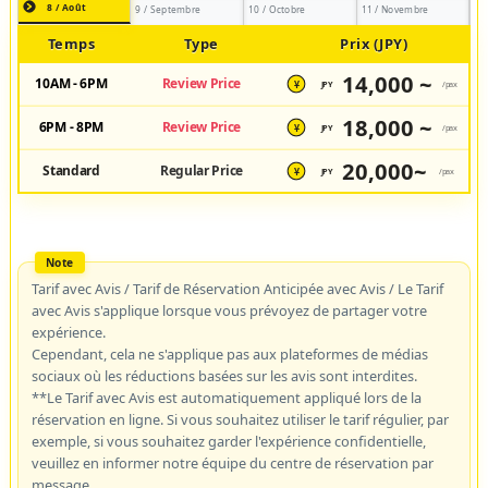
8 / Août
9 / Septembre
10 / Octobre
11 / Novembre
Temps
Type
Prix (JPY)
14,000 ~
10AM - 6PM
Review Price
JPY
/pax
¥
18,000 ~
6PM - 8PM
Review Price
JPY
/pax
¥
20,000~
Standard
Regular Price
JPY
/pax
¥
Tarif avec Avis / Tarif de Réservation Anticipée avec Avis / Le Tarif
avec Avis s'applique lorsque vous prévoyez de partager votre
expérience.
Cependant, cela ne s'applique pas aux plateformes de médias
sociaux où les réductions basées sur les avis sont interdites.
**Le Tarif avec Avis est automatiquement appliqué lors de la
réservation en ligne. Si vous souhaitez utiliser le tarif régulier, par
exemple, si vous souhaitez garder l'expérience confidentielle,
veuillez en informer notre équipe du centre de réservation par
message.