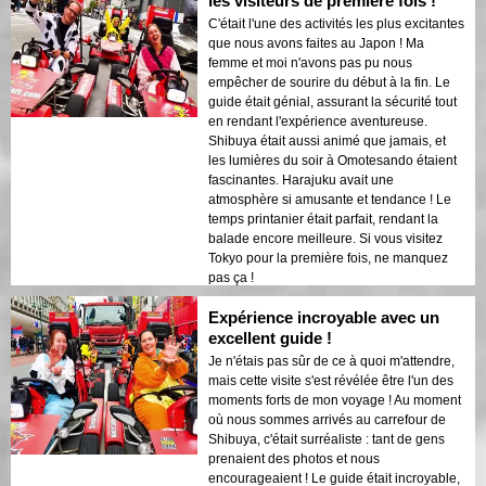
les visiteurs de première fois !
C'était l'une des activités les plus excitantes
que nous avons faites au Japon ! Ma
femme et moi n'avons pas pu nous
empêcher de sourire du début à la fin. Le
guide était génial, assurant la sécurité tout
en rendant l'expérience aventureuse.
Shibuya était aussi animé que jamais, et
les lumières du soir à Omotesando étaient
fascinantes. Harajuku avait une
atmosphère si amusante et tendance ! Le
temps printanier était parfait, rendant la
balade encore meilleure. Si vous visitez
Tokyo pour la première fois, ne manquez
pas ça !
Expérience incroyable avec un
excellent guide !
Je n'étais pas sûr de ce à quoi m'attendre,
mais cette visite s'est révélée être l'un des
moments forts de mon voyage ! Au moment
où nous sommes arrivés au carrefour de
Shibuya, c'était surréaliste : tant de gens
prenaient des photos et nous
encourageaient ! Le guide était incroyable,