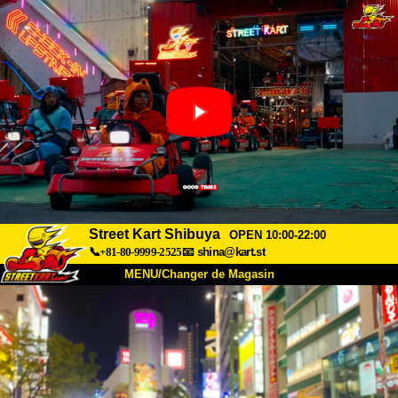
Street Kart Shibuya
OPEN 10:00-22:00
📞+81-80-9999-2525
📧
shina@kart.st
MENU/Changer de Magasin
ACCUEIL
À Propos
Caractéristiques
Tarifs
Accès
Avis
FAQ