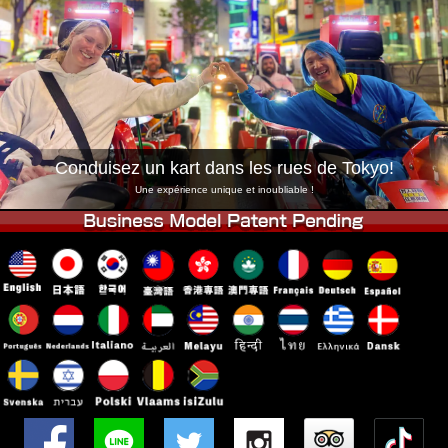
Entreprise
Réservation
Changer de Magasin
Tokyo Shinagawa
Tokyo Akihabara#1
Tokyo Akihabara#2
Tokyo Shibuya
Tokyo Shibuya Annexe
Baie de Tokyo
Conduisez un kart dans les rues de Tokyo!
Tokyo Asakusa
Osaka
Une expérience unique et inoubliable !
Okinawa