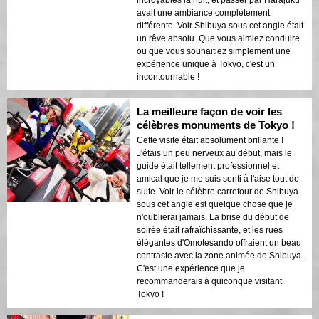
incroyables la nuit, et passer par Harajuku
avait une ambiance complètement
différente. Voir Shibuya sous cet angle était
un rêve absolu. Que vous aimiez conduire
ou que vous souhaitiez simplement une
expérience unique à Tokyo, c'est un
incontournable !
La meilleure façon de voir les
célèbres monuments de Tokyo !
Cette visite était absolument brillante !
J'étais un peu nerveux au début, mais le
guide était tellement professionnel et
amical que je me suis senti à l'aise tout de
suite. Voir le célèbre carrefour de Shibuya
sous cet angle est quelque chose que je
n'oublierai jamais. La brise du début de
soirée était rafraîchissante, et les rues
élégantes d'Omotesando offraient un beau
contraste avec la zone animée de Shibuya.
C'est une expérience que je
recommanderais à quiconque visitant
Tokyo !