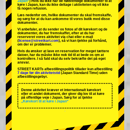
Japan“
) Hvis du ikke har de nødvendige dokumenter til at
køre i Japan, kan du ikke deltage i aktiviteten og vil ikke
få nogen refusion.
Læs nedenfor om, hvilke dokumenter du skal fremskaffe,
og sørg for at du kan ankomme til vores butik med disse
dokumenter.
Vi anbefaler, at du sender os fotos af dit kørekort og de
dokumenter, du har fremskaffet, efter at du har
reserveret vores aktivitet via chat eller e-mail
(
license@streetkart.com
), så vi kan tjekke på forhånd,
om der er problemer.
Hvis du ønsker at lave en reservation for meget tættere
datoer, har du måske ikke nok tid til at bede os om at
kontrollere. I så fald skal du selv bekræfte det på eget
ansvar.
STREET KARTs afbestillingspolitik tillader kun afbestilling
7 dage før din aktivitetstid
(Japan Standard Time) uden
afbestillingsgebyr.
Denne aktivitet kræver et internationalt kørekort
eller et andet dokument, der giver dig lov til at køre
på offentlige veje i Japan. Sørg for at tjekke
„Kørekort til at køre i Japan“