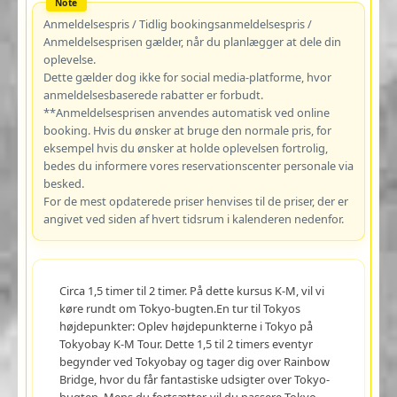
Anmeldelsespris / Tidlig bookingsanmeldelsespris /
Anmeldelsesprisen gælder, når du planlægger at dele din
oplevelse.
Dette gælder dog ikke for social media-platforme, hvor
anmeldelsesbaserede rabatter er forbudt.
**Anmeldelsesprisen anvendes automatisk ved online
booking. Hvis du ønsker at bruge den normale pris, for
eksempel hvis du ønsker at holde oplevelsen fortrolig,
bedes du informere vores reservationscenter personale via
besked.
For de mest opdaterede priser henvises til de priser, der er
angivet ved siden af hvert tidsrum i kalenderen nedenfor.
Circa 1,5 timer til 2 timer. På dette kursus K-M, vil vi
køre rundt om Tokyo-bugten.En tur til Tokyos
højdepunkter: Oplev højdepunkterne i Tokyo på
Tokyobay K-M Tour. Dette 1,5 til 2 timers eventyr
begynder ved Tokyobay og tager dig over Rainbow
Bridge, hvor du får fantastiske udsigter over Tokyo-
bugten. Mens du fortsætter, vil du passere Tokyo