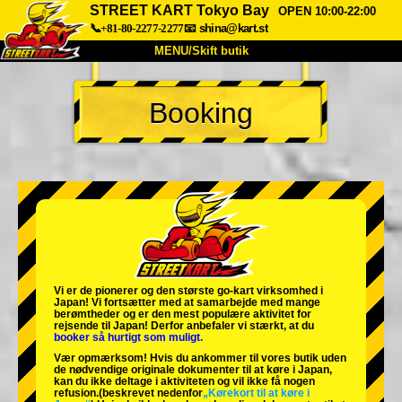
STREET KART Tokyo Bay
OPEN 10:00-22:00
📞+81-80-2277-2277
📧
shina@kart.st
MENU/Skift butik
TOP
Booking
Om
Specifikationer
Pris
Adgang
Stemme
FAQ
Virksomhed
Booking
Skift butik
Tokyo Shinagawa
Tokyo Akihabara#1
Tokyo Akihabara#2
Tokyo Shibuya
Vi er de
pionerer
og
den største go-kart virksomhed
i
Tokyo Shibuya Annex
Tokyo Bay
Japan! Vi fortsætter med at samarbejde med
mange
berømtheder
og er den
mest populære aktivitet
for
rejsende til Japan! Derfor anbefaler vi stærkt, at du
Tokyo Asakusa
Osaka
booker så hurtigt som muligt.
Vær opmærksom! Hvis du ankommer til vores butik uden
Okinawa
de nødvendige originale dokumenter til at køre i Japan,
kan du ikke deltage i aktiviteten og vil ikke få nogen
refusion.
(beskrevet nedenfor
„Kørekort til at køre i