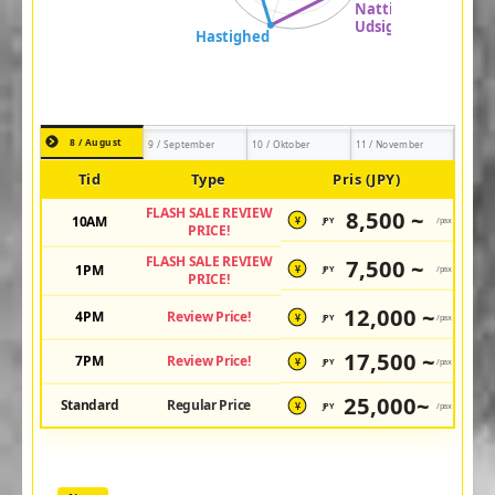
8 / August
9 / September
10 / Oktober
11 / November
Tid
Type
Pris (JPY)
FLASH SALE REVIEW
8,500 ~
10AM
JPY
/pax
¥
PRICE!
FLASH SALE REVIEW
7,500 ~
1PM
JPY
/pax
¥
PRICE!
12,000 ~
4PM
Review Price!
JPY
/pax
¥
17,500 ~
7PM
Review Price!
JPY
/pax
¥
25,000~
Standard
Regular Price
JPY
/pax
¥